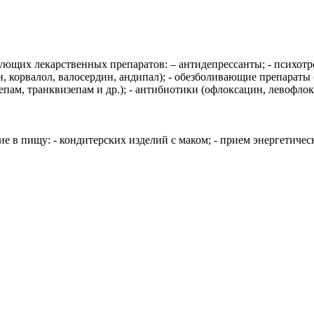
дующих лекарственных препаратов: – антидепрессанты; - психот
, корвалол, валосердин, андипал); - обезболивающие препараты (т
зепам, транквизепам и др.); - антибиотики (офлоксацин, левофл
е в пищу: - кондитерских изделий с маком; - прием энергетическ