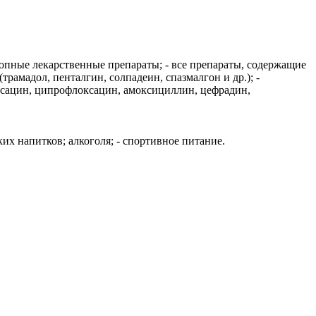
ропные лекарственные препараты; - все препараты, содержащие
рамадол, пенталгин, солпадеин, спазмалгон и др.); -
оксацин, ципрофлоксацин, амоксициллин, цефрадин,
их напитков; алкоголя; - спортивное питание.